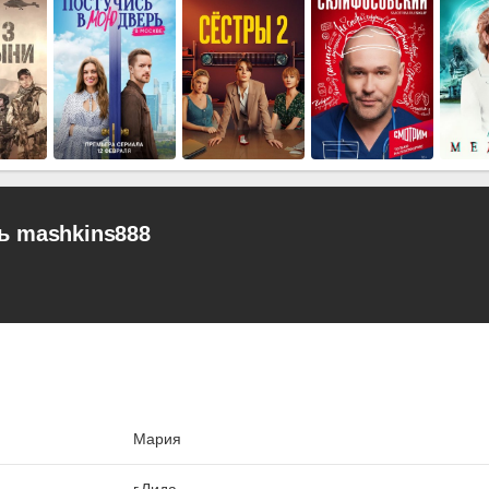
ь mashkins888
Мария
г.Лида