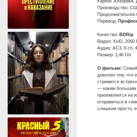
Карлос Алазраки,
Производство: США,
Продолжительность
Перевод:
Професс
Качество:
BDRip
Видео: XviD, 2060 
Аудио: AC3, 6 ch, 
Размер: 1,46 Gb
О фильме:
Семейс
доволен тем, что 
стремится встряхн
— каким большим и
приземляется на и
отправиться в сем
слишком просто, 