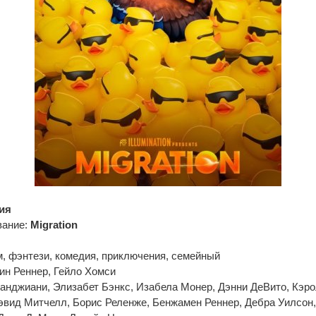
ия
вание:
Migration
, фэнтези, комедия, приключения, семейный
ин Реннер, Гейло Хомси
анджиани, Элизабет Бэнкс, Изабела Монер, Дэнни ДеВито, Кэро
эвид Митчелл, Борис Реленже, Бенжамен Реннер, Дебра Уилсон,