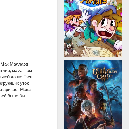
ц Мак Маллард
Англии, мама Пэм
ькой дочке Гвен
грирующих уток
оваривает Мака
 всё было бы