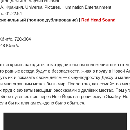
 Джон ДеМита, Ларэйн Ньюман
 Франция, Universal Pictures, Illumination Entertainment
: 01:22:54
иональный (полное дублирование) |
Red Head Sound
Кбит/с, 720x304
448 Кбит/с
тво кряков находится в затруднительном положении: пока оте
его родные всегда будут в безопасности, живя в пруду в Новой 
уть их и показать своим детям — сыну-подростку Даксу и мален
 многогранным может быть мир. После того, как семейство ми
х пруд с захватывающими рассказами о далёких местах, Пэм уг
ейное путешествие через Нью-Йорк на тропическую Ямайку. Но
если бы их планам суждено было сбыться.