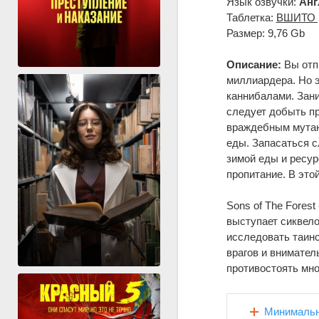
Язык озвучки:
Анг
Таблетка:
ВШИТО |
Размер: 9,76 Gb
Описание:
Вы отпр
миллиардера. Но э
каннибалами. Зани
следует добыть пр
враждебным мутант
еды. Запасаться с
зимой еды и ресур
пропитание. В этой
Sons of The Fores
выступает сиквело
исследовать таин
врагов и внимател
противостоять мн
Минимальн