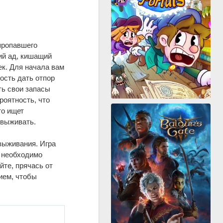
пропавшего
ий ад, кишащий
к. Для начала вам
ость дать отпор
ть свои запасы
роятность, что
то ищет
 выживать.
 выживания. Игра
м необходимо
те, прячась от
ием, чтобы