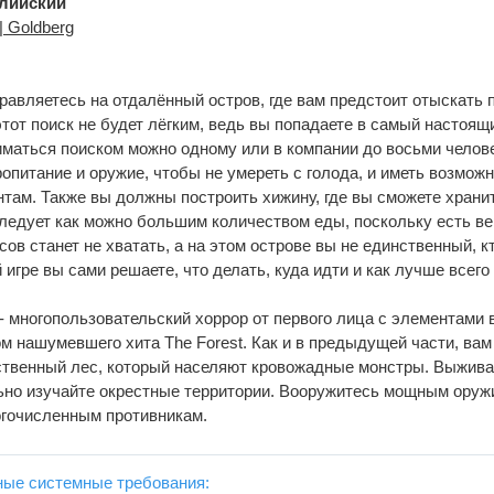
лийский
 Goldberg
авляетесь на отдалённый остров, где вам предстоит отыскать 
тот поиск не будет лёгким, ведь вы попадаете в самый настоящ
маться поиском можно одному или в компании до восьми челове
опитание и оружие, чтобы не умереть с голода, и иметь возможн
ам. Также вы должны построить хижину, где вы сможете храни
ледует как можно большим количеством еды, поскольку есть ве
сов станет не хватать, а на этом острове вы не единственный, к
 игре вы сами решаете, что делать, куда идти и как лучше всего
t - многопользовательский хоррор от первого лица с элементами
м нашумевшего хита The Forest. Как и в предыдущей части, ва
ственный лес, который населяют кровожадные монстры. Выживай
ьно изучайте окрестные территории. Вооружитесь мощным оруж
огочисленным противникам.
ые системные требования: