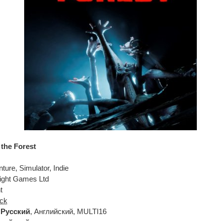
 the Forest
ture, Simulator, Indie
ight Games Ltd
t
ck
:
Русский
, Английский, MULTI16