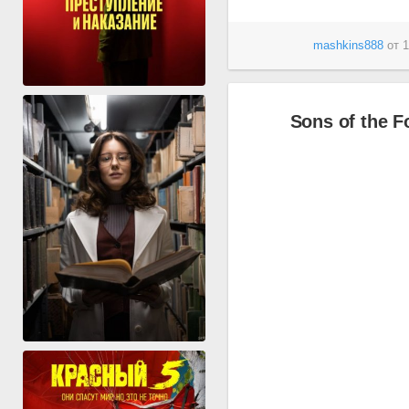
mashkins888
от
1
Sons of the F