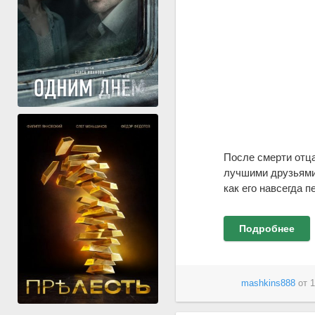
После смерти отца
лучшими друзьями 
как его навсегда п
Подробнее
mashkins888
от
1