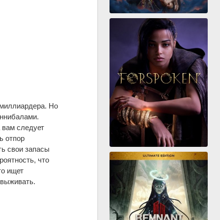
 миллиардера. Но
аннибалами.
 вам следует
ь отпор
ть свои запасы
роятность, что
то ищет
 выживать.