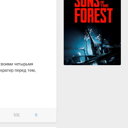
 своими четырьмя
кратер перед тем,
531
0