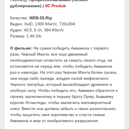
дублирование) |
SC Produb
Качество:
WEB-DLRip
Видео: XviD, 1300 Кбит/с, 720x304
Аудио: AC3, 6 ch, 384 Кбит/с
Размер: 1,46 Gb
О фильме:
Не сумев победить Аквамена с первого
раза, Черный Манта, все еще движимый
необходимостью отомстить за смерть своего отца, не
остановится ни перед чем, чтобы победить Аквамена
раз и навсегда. На этот раз Черная Манта более грозна,
чем когда-либо прежде, владея силой мифического
Черного трезубца, который высвобождает древнюю и
злобную силу. Чтобы победить его, Аквамен обратится к
своему заключенному в тюрьму брату Орму, бывшему
королю Атлантиды, чтобы заключить маловероятный
союз. Вместе они должны забыть о своих разногласиях,
чтобы защитить свое королевство и спасти семью
Аквамена и мир от необратимого разрушения.