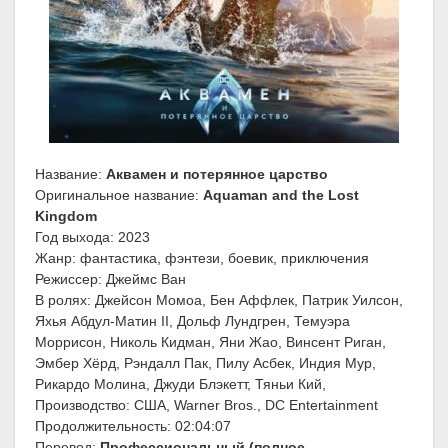
Название:
Аквамен и потерянное царство
Оригинальное название:
Aquaman and the Lost
Kingdom
Год выхода: 2023
Жанр: фантастика, фэнтези, боевик, приключения
Режиссер: Джеймс Ван
В ролях: Джейсон Момоа, Бен Аффлек, Патрик Уилсон,
Яхья Абдул-Матин II, Дольф Лундгрен, Темуэра
Моррисон, Николь Кидман, Яни Жао, Винсент Риган,
Эмбер Хёрд, Рэндалл Пак, Пилу Асбек, Индия Мур,
Рикардо Молина, Джуди Блэкетт, Тяньи Кий,
Производство: США, Warner Bros., DC Entertainment
Продолжительность: 02:04:07
Перевод:
Профессиональный (полное