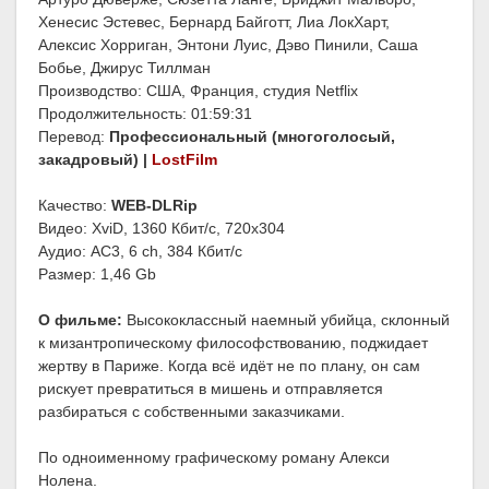
Хенесис Эстевес, Бернард Байготт, Лиа ЛокХарт,
Алексис Хорриган, Энтони Луис, Дэво Пинили, Саша
Бобье, Джирус Тиллман
Производство: США, Франция, студия Netflix
Продолжительность: 01:59:31
Перевод:
Профессиональный (многоголосый,
закадровый) |
LostFilm
Качество:
WEB-DLRip
Видео: XviD, 1360 Кбит/с, 720x304
Аудио: AC3, 6 ch, 384 Кбит/с
Размер: 1,46 Gb
О фильме:
Высококлассный наемный убийца, склонный
к мизантропическому философствованию, поджидает
жертву в Париже. Когда всё идёт не по плану, он сам
рискует превратиться в мишень и отправляется
разбираться с собственными заказчиками.
По одноименному графическому роману Алекси
Нолена.