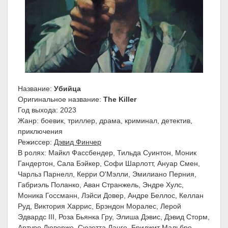
Название:
Убийца
Оригинальное название:
The Killer
Год выхода: 2023
Жанр: боевик, триллер, драма, криминал, детектив,
приключения
Режиссер:
Дэвид Финчер
В ролях: Майкл Фассбендер, Тильда Суинтон, Моник
Гандертон, Сала Бэйкер, Софи Шарлотт, Ануар Смен,
Чарльз Парнелл, Керри О'Мэлли, Эмилиано Перния,
Габриэль Поланко, Аван Странжель, Эндре Хулс,
Моника Госсманн, Лэйси Довер, Андре Беллос, Келлан
Руд, Виктория Харрис, Брэндон Моралес, Лерой
Эдвардс III, Роза Бьянка Гру, Элиша Дэвис, Дэвид Сторм,
Артуро Дюверже, Сюзетта Ланге, Бриджит Мальбро,