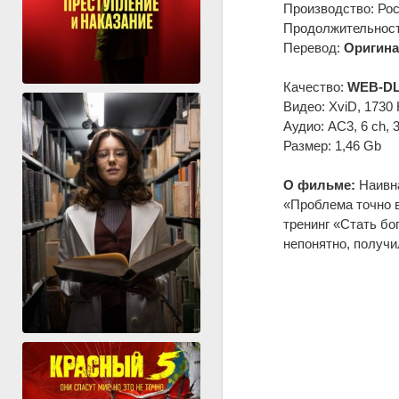
Производство: Ро
Продолжительность
Перевод:
Оригина
Качество:
WEB-DL
Видео: XviD, 1730 
Аудио: AC3, 6 ch, 
Размер: 1,46 Gb
О фильме:
Наивна
«Проблема точно в
тренинг «Стать бо
непонятно, получи