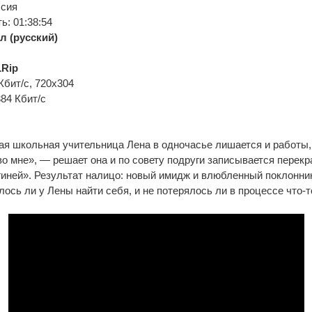
ссия
: 01:38:54
л (русский)
Rip
Кбит/с, 720x304
384 Кбит/с
я школьная учительница Лена в одночасье лишается и работы,
о мне», — решает она и по совету подруги записывается перекр
гиней». Результат налицо: новый имидж и влюбленный поклонни
лось ли у Лены найти себя, и не потерялось ли в процессе что-т