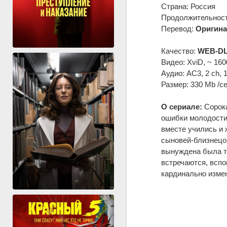
Страна: Россия
Продолжительность
Перевод:
Оригина
Качество:
WEB-DL
Видео: XviD, ~ 160
Аудио: AC3, 2 ch, 
Размер: 330 Mb /с
О сериале:
Сорока
ошибки молодости 
вместе учились и 
сыновей-близнецов
вынуждена была тр
встречаются, вспо
кардинально измен