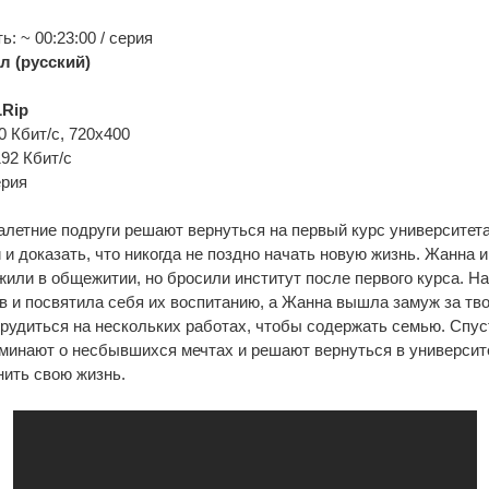
: ~ 00:23:00 / серия
л (русский)
Rip
0 Кбит/с, 720x400
192 Кбит/с
ерия
летние подруги решают вернуться на первый курс университета
и доказать, что никогда не поздно начать новую жизнь. Жанна и
жили в общежитии, но бросили институт после первого курса. Н
 и посвятила себя их воспитанию, а Жанна вышла замуж за тво
удиться на нескольких работах, чтобы содержать семью. Спус
минают о несбывшихся мечтах и решают вернуться в университе
ить свою жизнь.