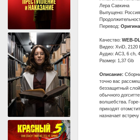
Лера Савкина
Выпущено: Россия
Продолжительность
Перевод:
Оригина
Качество:
WEB-DL
Видео: XviD, 2120 
Аудио: AC3, 6 ch, 
Размер: 1,37 Gb
Описание:
Сборни
точно вас рассмеш
беззащитный слой
обычного догситте
волшебства. Горе-
приходят отомстит
назначает встречу