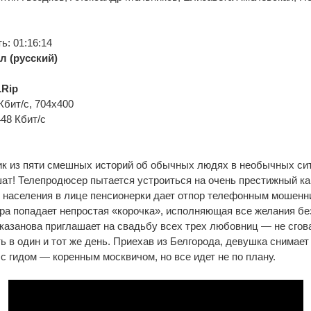
: 01:16:14
л (русский)
Rip
Кбит/с, 704x400
448 Кбит/с
к из пяти смешных историй об обычных людях в необычных сит
ат! Телепродюсер пытается устроиться на очень престижный к
 населения в лице пенсионерки дает отпор телефонным мошенни
ра попадает непростая «корочка», исполняющая все желания без
казанова приглашает на свадьбу всех трех любовниц — не сгов
ь в один и тот же день. Приехав из Белгорода, девушка снимает
 с гидом — коренным москвичом, но все идет не по плану.