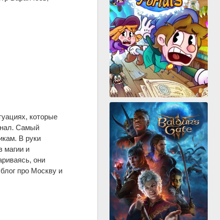
уациях, которые
анал. Самый
кам. В руки
 магии и
ариваясь, они
 блог про Москву и