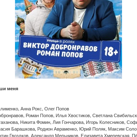
ши меня
лименко, Анна Рокс, Олег Попов
обронравов, Роман Попов, Илья Хвостиков, Светлана Свибильск
аханова, Никита Фомин, Лия Гончарова, Игорь Колесников, Соф
тасия Барашкова, Родион Авраменко, Юрий Поляк, Максим Соло
нтин Гвоздков, Александр Мельников, Елизавета Хмелевская, П