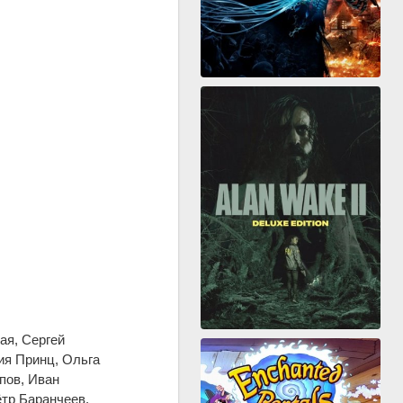
ая, Сергей
ия Принц, Ольга
пов, Иван
ётр Баранчеев,