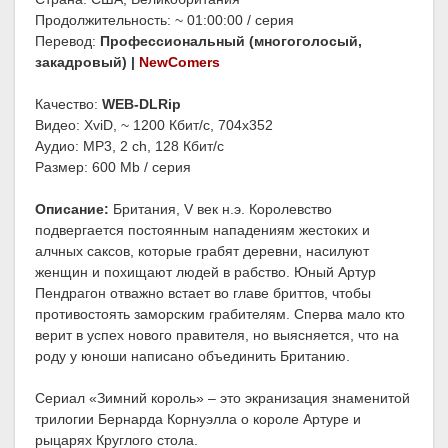
Продолжительность: ~ 01:00:00 / серия
Перевод:
Профессиональный (многоголосый,
закадровый) |
NewComers
Качество:
WEB-DLRip
Видео: XviD, ~ 1200 Кбит/с, 704x352
Аудио: MP3, 2 ch, 128 Кбит/с
Размер: 600 Mb / серия
Описание:
Британия, V век н.э. Королевство
подвергается постоянным нападениям жестоких и
алчных саксов, которые грабят деревни, насилуют
женщин и похищают людей в рабство. Юный Артур
Пендрагон отважно встает во главе бриттов, чтобы
противостоять заморским грабителям. Сперва мало кто
верит в успех нового правителя, но выясняется, что на
роду у юноши написано объединить Британию.
Сериал «Зимний король» – это экранизация знаменитой
трилогии Бернарда Корнуэлла о короле Артуре и
рыцарях Круглого стола.