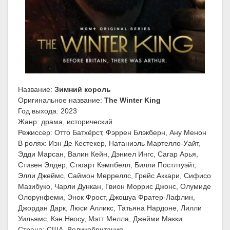
Название:
Зимний король
Оригинальное название:
The Winter King
Год выхода: 2023
Жанр: драма, исторический
Режиссер: Отто Батхёрст, Фэррен Блэкберн, Ану Менон
В ролях: Иэн Де Кестекер, Натаниэль Мартелло-Уайт,
Эдди Марсан, Валин Кейн, Дэниел Ингс, Сагар Арья,
Стивен Элдер, Стюарт Кэмпбелл, Билли Постлтуэйт,
Элли Джеймс, Саймон Мерреллс, Грейс Аккари, Сифисо
Мазибуко, Чарли Дункан, Гвион Моррис Джонс, Олумиде
Олорунфеми, Энок Фрост, Джошуа Фратер-Лафлин,
Джордан Дарк, Люси Алликс, Татьяна Нардоне, Лилли
Уильямс, Кэн Нвосу, Мэтт Мелла, Джейми Макки
Страна: США, Великобритания