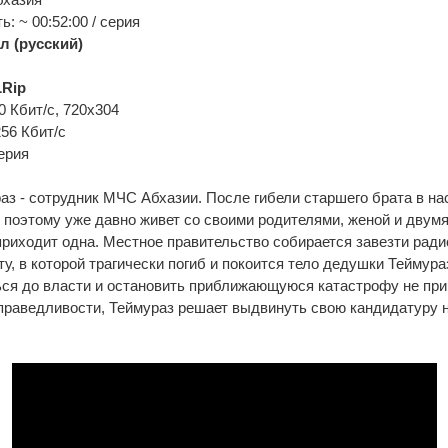
: ~ 00:52:00 / серия
л (русский)
Rip
0 Кбит/с, 720x304
256 Кбит/с
ерия
з - сотрудник МЧС Абхазии. После гибели старшего брата в на
, поэтому уже давно живет со своими родителями, женой и двумя
приходит одна. Местное правительство собирается завезти рад
ту, в которой трагически погиб и покоится тело дедушки Теймура
ся до власти и остановить приближающуюся катастрофу не прив
раведливости, Теймураз решает выдвинуть свою кандидатуру н