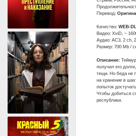
Продолжительность
Перевод:
Оригина
Качество:
WEB-DL
Видео: XviD, ~ 160
Аудио: AC3, 2 ch, 
Размер: 700 Mb / с
Описание:
Теймура
получил его долги
тещи. Но беда не 
на хранение в шах
попыток достучать
Чтобы добиться сп
республики.