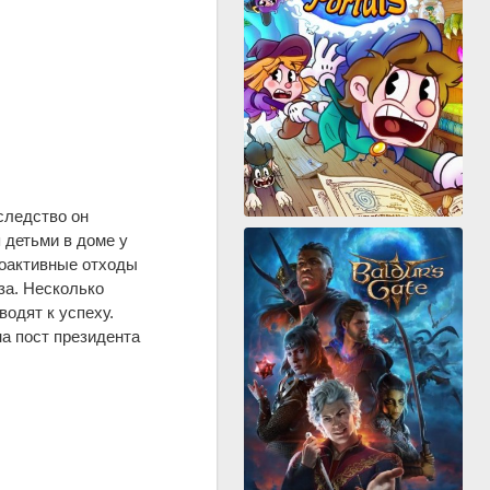
следство он
 детьми в доме у
иоактивные отходы
за. Несколько
одят к успеху.
а пост президента