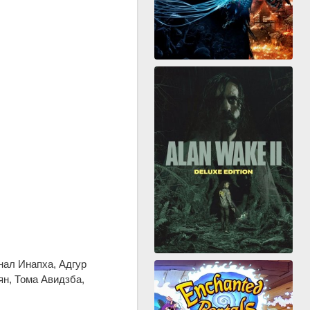
нал Инапха, Адгур
ян, Тома Авидзба,