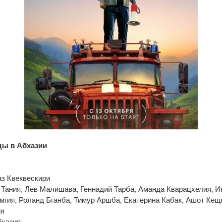
ы в Абхазии
аз Квеквескири
 Тания, Лев Малишава, Геннадий Тарба, Аманда Кварацхелия, И
мгия, Роланд Бганба, Тимур Аршба, Екатерина Кабак, Ашот Кещ
я
бхазия