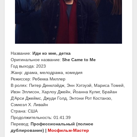
Название:
Иди ко мне, детка
Оригинальное название:
She Came to Me
Год выхода: 2023
Жанр: драма, мелодрама, комедия
Режиссер: Ребекка Миллер
В ролях: Питер Динклэйдж, Энн Хэтэуэй, Мариса Томей,
Ивэн Эллисон, Харлоу Джейн, Йоанна Кулиг, Брайан
Д'Арси Джеймс, Джуди Голд, Энтони Рот Костанзо,
Сэмюэл Х. Ливайн
Страна: США
Продолжительность: 01:41:39
Перевод:
Профессиональный (полное
дублирование) |
Мосфильм-Мастер