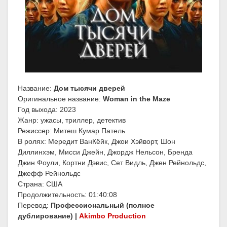
Название:
Дом тысячи дверей
Оригинальное название:
Woman in the Maze
Год выхода: 2023
Жанр: ужасы, триллер, детектив
Режиссер: Митеш Кумар Патель
В ролях: Мередит ВанКёйк, Джои Хэйворт, Шон
Диллинхэм, Мисси Джейн, Джордж Нельсон, Бренда
Джин Фоули, Кортни Дэвис, Сет Видль, Джен Рейнольдс,
Джефф Рейнольдс
Страна: США
Продолжительность: 01:40:08
Перевод:
Профессиональный (полное
дублирование) |
Akimbo Production