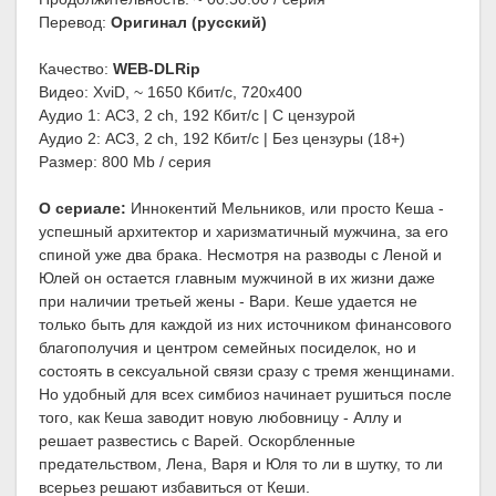
Перевод:
Оригинал (русский)
Качество:
WEB-DLRip
Видео: XviD, ~ 1650 Кбит/с, 720x400
Аудио 1: AC3, 2 ch, 192 Кбит/с | С цензурой
Аудио 2: AC3, 2 ch, 192 Кбит/с | Без цензуры (18+)
Размер: 800 Mb / серия
О сериале:
Иннокентий Мельников, или просто Кеша -
успешный архитектор и харизматичный мужчина, за его
спиной уже два брака. Несмотря на разводы с Леной и
Юлей он остается главным мужчиной в их жизни даже
при наличии третьей жены - Вари. Кеше удается не
только быть для каждой из них источником финансового
благополучия и центром семейных посиделок, но и
состоять в сексуальной связи сразу с тремя женщинами.
Но удобный для всех симбиоз начинает рушиться после
того, как Кеша заводит новую любовницу - Аллу и
решает развестись с Варей. Оскорбленные
предательством, Лена, Варя и Юля то ли в шутку, то ли
всерьез решают избавиться от Кеши.