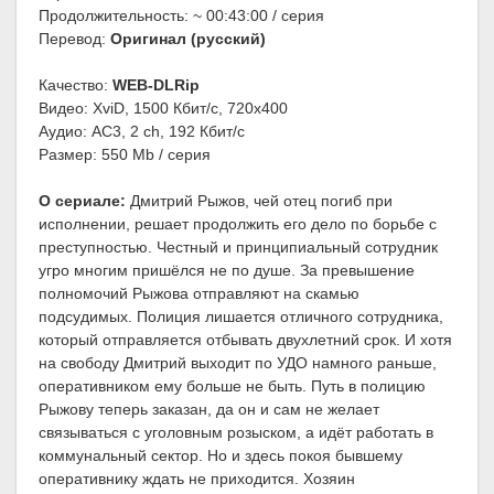
Продолжительность: ~ 00:43:00 / серия
Перевод:
Оригинал (русский)
Качество:
WEB-DLRip
Видео: XviD, 1500 Кбит/с, 720x400
Аудио: AC3, 2 ch, 192 Кбит/с
Размер: 550 Mb / серия
О сериале:
Дмитрий Рыжов, чей отец погиб при
исполнении, решает продолжить его дело по борьбе с
преступностью. Честный и принципиальный сотрудник
угро многим пришёлся не по душе. За превышение
полномочий Рыжова отправляют на скамью
подсудимых. Полиция лишается отличного сотрудника,
который отправляется отбывать двухлетний срок. И хотя
на свободу Дмитрий выходит по УДО намного раньше,
оперативником ему больше не быть. Путь в полицию
Рыжову теперь заказан, да он и сам не желает
связываться с уголовным розыском, а идёт работать в
коммунальный сектор. Но и здесь покоя бывшему
оперативнику ждать не приходится. Хозяин