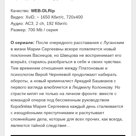
Качество:
WEB-DLRip
Видео: XviD, ~ 1650 Кбит/с, 720x400
Аудио: AC3, 2 ch, 192 Кбит/с
Размер: 700 Mb / серия
О сериале:
После очередного расставания с Луганским
в жизни Марии Сергеевны вскоре появляется новый
поклонник Васнецов, но Швецова не воспринимает его
всерьёз, стараясь разобраться в себе и своих чувствах.
Тем временем отношения между Платоновым и
психологом Верой Черняевой продолжают набирать
обороты, а новый криминалист Аркадий Башмаков с
первого взгляда влюбляется в Людмилу Колонкову. Но
страсти кипят не только на личном фронте: вместе с
командой оперов под бессменным руководством
Кораблёва Мария Сергеевна каждый день сталкивается
с изощрёнными преступниками и распутывает
сложнейшие дела, которые для всех прочих, как всегда,
являются тайной следствия…