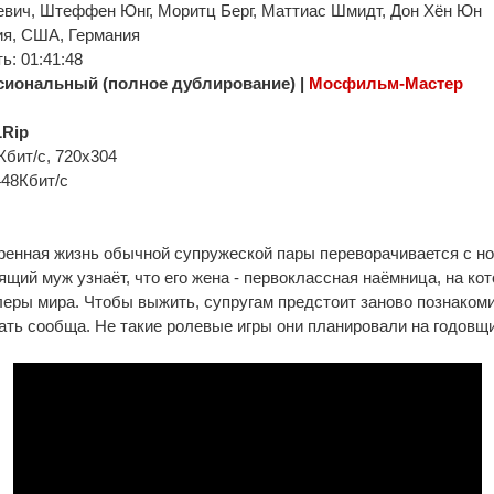
вич, Штеффен Юнг, Моритц Берг, Маттиас Шмидт, Дон Хён Юн
я, США, Германия
: 01:41:48
иональный (полное дублирование) |
Мосфильм-Мастер
Rip
Кбит/с, 720x304
448Кбит/с
енная жизнь обычной супружеской пары переворачивается с ног 
щий муж узнаёт, что его жена - первоклассная наёмница, на ко
еры мира. Чтобы выжить, супругам предстоит заново познакоми
ать сообща. Не такие ролевые игры они планировали на годовщи