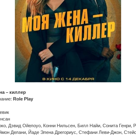
на – киллер
вание:
Role Play
евик
енсан
око, Дэвид Ойелоуо, Конни Нильсен, Билл Найи, Сонита Генри, 
ймон Делани, Йаде Элена Дрегориус, Стефани Леви-Джон, Стейс