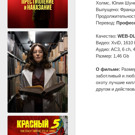
Холмс, Юлия Шуне
Выпущено: Франци
Продолжительность
Перевод:
Професс
Качество:
WEB-DL
Видео: XviD, 1610 
Аудио: AC3, 6 ch, 
Размер: 1,46 Gb
О фильме:
Размер
заботливый и любя
охоту лучшие килл
другом и действов