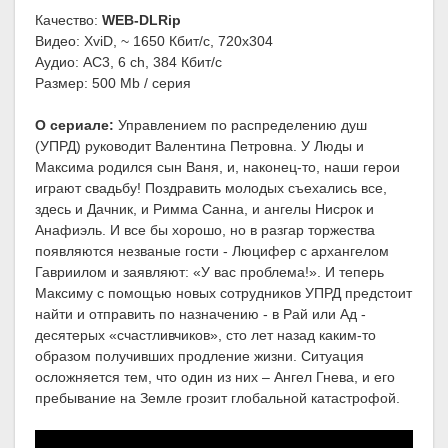
Качество:
WEB-DLRip
Видео: XviD, ~ 1650 Кбит/с, 720x304
Аудио: AC3, 6 ch, 384 Кбит/с
Размер: 500 Mb / серия
О сериале:
Управлением по распределению душ
(УПРД) руководит Валентина Петровна. У Люды и
Максима родился сын Ваня, и, наконец-то, наши герои
играют свадьбу! Поздравить молодых съехались все,
здесь и Дачник, и Римма Санна, и ангелы Нисрок и
Анафиэль. И все бы хорошо, но в разгар торжества
появляются незваные гости - Люцифер с архангелом
Гавриилом и заявляют: «У вас проблема!». И теперь
Максиму с помощью новых сотрудников УПРД предстоит
найти и отправить по назначению - в Рай или Ад -
десятерых «счастливчиков», сто лет назад каким-то
образом получивших продление жизни. Ситуация
осложняется тем, что один из них – Ангел Гнева, и его
пребывание на Земле грозит глобальной катастрофой.