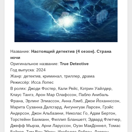
Название:
Настоящий детектив (4 сезон). Страна
ночи
Оригинальное название:
True Detective
Год выпуска: 2024
Жанр: детектив, криминал, триллер, драма
Режиссёр: Исса Лопес
В ролях: Джоди Фостер, Кали Рейс, Кэтрин Уайлдер,
Клаус Тангэ, Арон Мар Олафссон, Пабло Анибаль
Франа, Эрлинг Элиассон, Анна Лэмб, Джои Йоханнссон,
Марита Сузанна Далсгард, Ангуннгуак Ларсен, Грэйс
Андерсон, Джон Альбазини, Николас Го, Адам Бертон,
Торстейнн Бахманн, Филлип Бланшетт, Эдвард Флетчер,
Джефф Мырза, Арни Ларуссон, Оуэн МакДоннел, Томас
Бэйкер, Тим Ван Эйкен, Изабелла Лаблан, Даррен