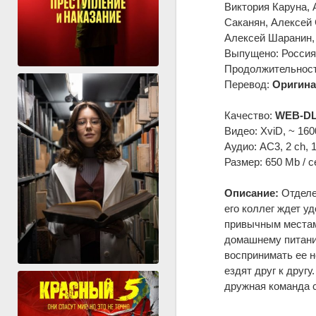
Виктория Каруна, 
Саканян, Алексей 
Алексей Шаранин,
Выпущено: Россия
Продолжительность
Перевод:
Оригина
Качество:
WEB-DL
Видео: XviD, ~ 160
Аудио: AC3, 2 ch, 
Размер: 650 Mb / с
Описание:
Отделе
его коллег ждет у
привычным местам,
домашнему питанию
воспринимать ее н
ездят друг к другу
дружная команда с