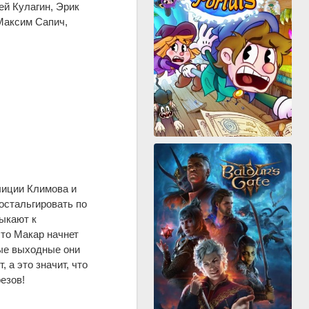
ей Кулагин, Эрик
Максим Сапич,
лиции Климова и
остальгировать по
ыкают к
что Макар начнет
дые выходные они
 а это значит, что
езов!