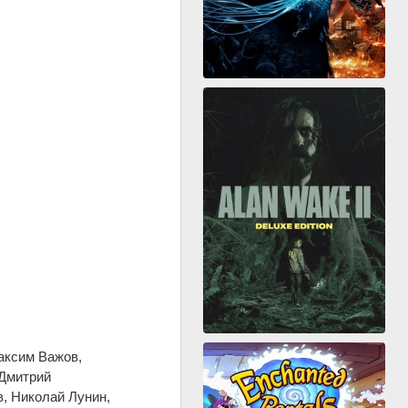
аксим Важов,
 Дмитрий
, Николай Лунин,