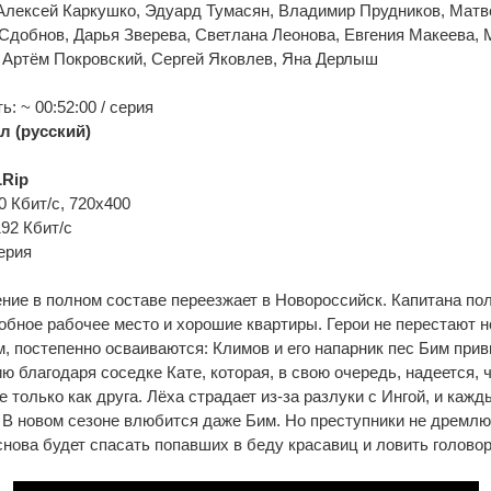
Алексей Каркушко, Эдуард Тумасян, Владимир Прудников, Матв
Сдобнов, Дарья Зверева, Светлана Леонова, Евгения Макеева, 
 Артём Покровский, Сергей Яковлев, Яна Дерлыш
: ~ 00:52:00 / серия
л (русский)
Rip
0 Кбит/с, 720x400
192 Кбит/с
ерия
ние в полном составе переезжает в Новороссийск. Капитана по
добное рабочее место и хорошие квартиры. Герои не перестают н
 постепенно осваиваются: Климов и его напарник пес Бим прив
 благодаря соседке Кате, которая, в свою очередь, надеется, 
е только как друга. Лёха страдает из-за разлуки с Ингой, и каж
. В новом сезоне влюбится даже Бим. Но преступники не дремлют,
нова будет спасать попавших в беду красавиц и ловить головор