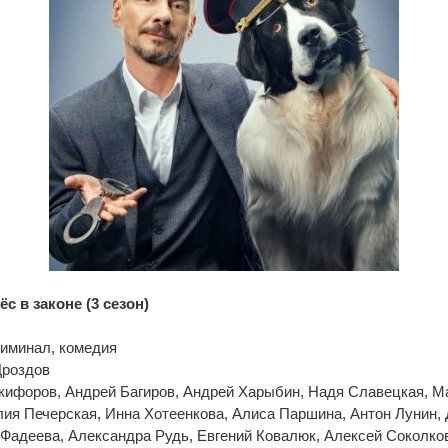
ёс в законе (3 сезон)
риминал, комедия
Дроздов
икифоров, Андрей Багиров, Андрей Харыбин, Надя Славецкая, М
ия Печерская, Инна Хотеенкова, Алиса Паршина, Антон Лунин,
Фадеева, Александра Рудь, Евгений Ковалюк, Алексей Соколков