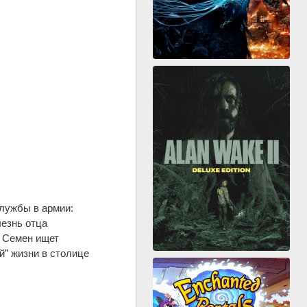
службы в армии:
лезнь отца
. Семен ищет
й” жизни в столице