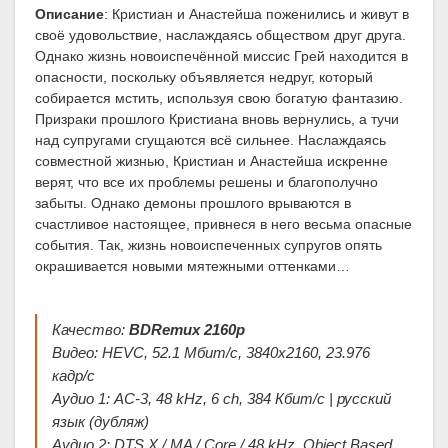
Описание
: Кристиан и Анастейша поженились и живут в
своё удовольствие, наслаждаясь обществом друг друга.
Однако жизнь новоиспечённой миссис Грей находится в
опасности, поскольку объявляется недруг, который
собирается мстить, используя свою богатую фантазию.
Призраки прошлого Кристиана вновь вернулись, а тучи
над супругами сгущаются всё сильнее. Наслаждаясь
совместной жизнью, Кристиан и Анастейша искренне
верят, что все их проблемы решены и благополучно
забыты. Однако демоны прошлого врываются в
счастливое настоящее, привнеся в него весьма опасные
события. Так, жизнь новоиспеченных супругов опять
окрашивается новыми мятежными оттенками…
Качество:
BDRemux 2160p
Видео: HEVC, 52.1 Мбит/с, 3840x2160, 23.976
кадр/с
Аудио 1: AC-3, 48 kHz, 6 ch, 384 Кбит/с | русский
язык (дубляж)
Аудио 2: DTS X / MA / Core / 48 kHz, Object Based