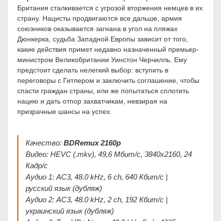
Британия сталкивается с угрозой вторжения немцев в их
страну. Нацисты продвигаются все дальше, армия
союзников оказывается загнана в угол на пляжах
Дюнкерка, судьба Западной Европы зависит от того,
какие действия примет недавно назначенный премьер-
министром Великобритании Уинстон Черчилль. Ему
предстоит сделать нелегкий выбор: вступить в
переговоры с Гитлером и заключить соглашение, чтобы
спасти граждан страны, или же попытаться сплотить
нацию и дать отпор захватчикам, невзирая на
призрачные шансы на успех.
Качество:
BDRemux 2160p
Видео: HEVC (.mkv), 49,6 Мбит/с, 3840x2160, 24
Кадр/с
Аудио 1: AC3, 48.0 kHz, 6 ch, 640 Кбит/с |
русский язык (дубляж)
Аудио 2: AC3, 48.0 kHz, 2 ch, 192 Кбит/с |
украинский язык (дубляж)