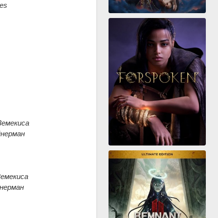
res
 Земекиса
айнерман
 Земекиса
йнерман