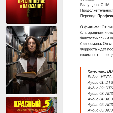
Выпущено: США
Продолжительность
Перевод:
Професс
О фильме:
От лиц
благородным и отк
Фантастическим об
бизнесмена. Он ст
Форреста ждет пос
взаимность прихо
Качество:
BD
Видео: MPEG-H
Аудио 01: DTS
Аудио 02: DTS 
Аудио 03: AC3
Аудио 04: AC3
Аудио 05: AC3
Аудио 06: AC3