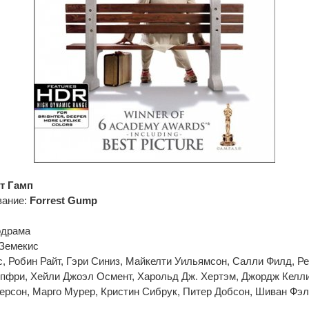
т Гамп
вание:
Forrest Gump
одрама
 Земекис
с, Робин Райт, Гэри Синиз, Майкелти Уильямсон, Салли Филд, Р
пфри, Хейли Джоэл Осмент, Харольд Дж. Хертэм, Джордж Келли
ерсон, Марго Мурер, Кристин Сибрук, Питер Добсон, Шиван Фэл