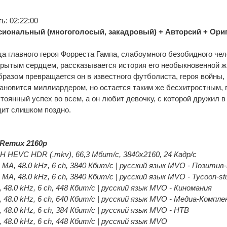
: 02:22:00
иональный (многоголосый, закадровый) + Авторсий + Ори
а главного героя Форреста Гампа, слабоумного безобидного чел
рытым сердцем, рассказывается история его необыкновенной ж
разом превращается он в известного футболиста, героя войны
ановится миллиардером, но остается таким же бесхитростным, 
тоянный успех во всем, а он любит девочку, с которой дружил в 
дит слишком поздно.
Remux 2160p
 HEVC HDR (.mkv), 66,3 Мбит/с, 3840x2160, 24 Кадр/с
 MA, 48.0 kHz, 6 ch, 3840 Кбит/с | русский язык MVO - Позити
MA, 48.0 kHz, 6 ch, 3840 Кбит/с | русский язык MVO - Tycoon-st
, 48.0 kHz, 6 ch, 448 Кбит/с | русский язык MVO - Киномания
, 48.0 kHz, 6 ch, 640 Кбит/с | русский язык MVO - Медиа-Компле
, 48.0 kHz, 6 ch, 384 Кбит/с | русский язык MVO - НТВ
, 48.0 kHz, 6 ch, 448 Кбит/с | русский язык MVO