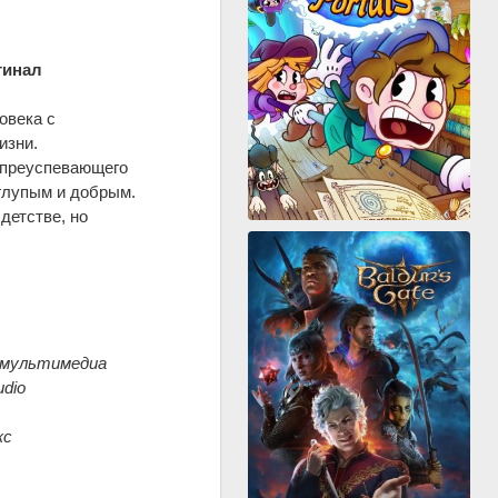
гинал
овека с
изни.
, преуспевающего
глупым и добрым.
детстве, но
в-мультимедиа
udio
кс