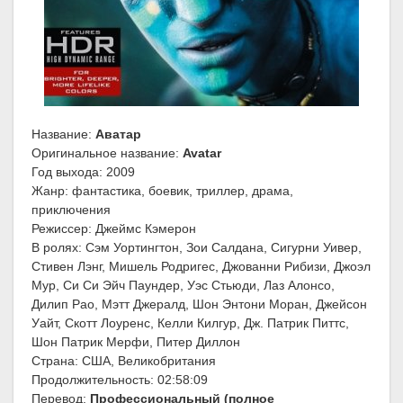
Название:
Аватар
Оригинальное название:
Avatar
Год выхода: 2009
Жанр: фантастика, боевик, триллер, драма,
приключения
Режиссер: Джеймс Кэмерон
В ролях: Сэм Уортингтон, Зои Салдана, Сигурни Уивер,
Стивен Лэнг, Мишель Родригес, Джованни Рибизи, Джоэл
Мур, Си Си Эйч Паундер, Уэс Стьюди, Лаз Алонсо,
Дилип Рао, Мэтт Джералд, Шон Энтони Моран, Джейсон
Уайт, Скотт Лоуренс, Келли Килгур, Дж. Патрик Питтс,
Шон Патрик Мерфи, Питер Диллон
Страна: США, Великобритания
Продолжительность: 02:58:09
Перевод:
Профессиональный (полное