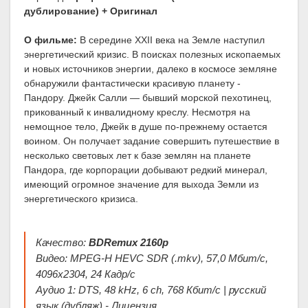
дублирование) + Оригинал
О фильме:
В середине XXII века на Земле наступил
энергетический кризис. В поисках полезных ископаемых
и новых источников энергии, далеко в космосе земляне
обнаружили фантастически красивую планету -
Пандору. Джейк Салли — бывший морской пехотинец,
прикованный к инвалидному креслу. Несмотря на
немощное тело, Джейк в душе по-прежнему остается
воином. Он получает задание совершить путешествие в
несколько световых лет к базе землян на планете
Пандора, где корпорации добывают редкий минерал,
имеющий огромное значение для выхода Земли из
энергетического кризиса.
Качество:
BDRemux 2160p
Видео: MPEG-H HEVC SDR (.mkv), 57,0 Мбит/с,
4096x2304, 24 Кадр/с
Аудио 1: DTS, 48 kHz, 6 ch, 768 Кбит/с | русский
язык (дубляж) - Лицензия