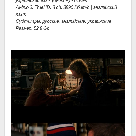
украинский язык (дубляж) - iTunes
Аудио 3: TrueHD, 8 ch, 3890 Кбит/с | английский
язык
Субтитры: русские, английские, украинские
Размер: 52,8 Gb