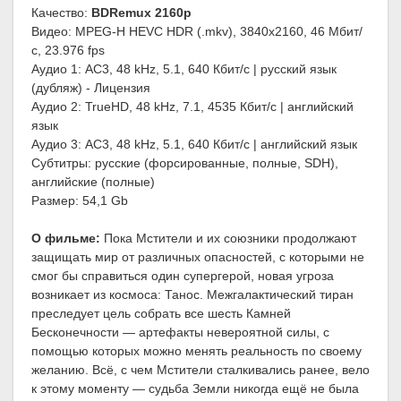
Качество:
BDRemux 2160p
Видео: MPEG-H HEVC HDR (.mkv), 3840x2160, 46 Мбит/
с, 23.976 fps
Аудио 1: AC3, 48 kHz, 5.1, 640 Кбит/с | русский язык
(дубляж) - Лицензия
Аудио 2: TrueHD, 48 kHz, 7.1, 4535 Кбит/с | английский
язык
Аудио 3: AC3, 48 kHz, 5.1, 640 Кбит/с | английский язык
Субтитры: русские (форсированные, полные, SDH),
английские (полные)
Размер: 54,1 Gb
О фильме:
Пока Мстители и их союзники продолжают
защищать мир от различных опасностей, с которыми не
смог бы справиться один супергерой, новая угроза
возникает из космоса: Танос. Межгалактический тиран
преследует цель собрать все шесть Камней
Бесконечности — артефакты невероятной силы, с
помощью которых можно менять реальность по своему
желанию. Всё, с чем Мстители сталкивались ранее, вело
к этому моменту — судьба Земли никогда ещё не была