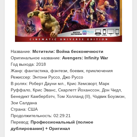
Название:
Мстители: Война бесконечности
Оригинальное название:
Avengers: Infinity War
Год выхода: 2018
Жанр: фантастика, фэнтези, боевик, приключения
Режиссер: Энтони Руссо, Джо Руссо
В ролях: Роберт Дауни мл., Крис Хемсворт, Марк
Руффало, Крис Эванс, Скарлетт Йоханссон, Дон Чидл,
Бенедикт Камбербэтч, Том Холланд (II), Чэдвик Боузмэн,
Зои Салдана
Страна: США
Продолжительность: 02:29:21
Перевод:
Профессиональный (полное
дублирование) + Оригинал