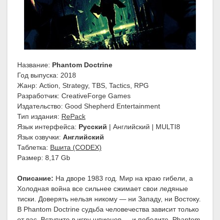
Название:
Phantom Doctrine
Год выпуска: 2018
Жанр: Action, Strategy, TBS, Tactics, RPG
Разработчик: CreativeForge Games
Издательство: Good Shepherd Entertainment
Тип издания:
RePack
Язык интерфейса:
Русский
| Английский | MULTI8
Язык озвучки:
Английский
Таблетка:
Вшита (CODEX)
Размер: 8,17 Gb
Описание:
На дворе 1983 год. Мир на краю гибели, а
Холодная война все сильнее сжимает свои ледяные
тиски. Доверять нельзя никому — ни Западу, ни Востоку.
В Phantom Doctrine судьба человечества зависит только
от вас. Вступите в игру шпионов — и победите. Phantom