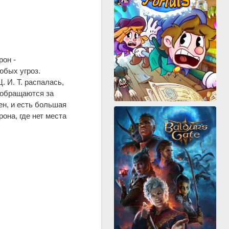
рон -
юбых угроз.
 И. Т. распалась,
 обращаются за
н, и есть большая
она, где нет места