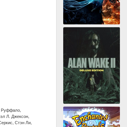
к Руффало,
эл Л. Джексон,
еркис, Стэн Ли,