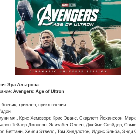
ли: Эра Альтрона
вание:
Avengers: Age of Ultron
 боевик, триллер, приключения
Уидон
ауни мл., Крис Хемсворт, Крис Эванс, Скарлетт Йоханссон, Мар
Аарон Тейлор-Джонсон, Элизабет Олсен, Джеймс Спэйдер, Сэмю
л Беттани, Хейли Этвелл, Том Хиддлстон, Идрис Эльба, Энди С