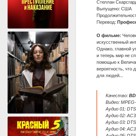
Стеллан Скарсгар
Выпущено: США
Продолжительность
Перевод:
Професс
О фильме:
Челове
искусственный инт
Однако, главной у
и теперь мир не с
помощью к Велича
вероятность, что 
для людей...
Качество:
BD
Видео: MPEG-H
Аудио 01: DTS 
Аудио 02: AC3,
Аудио 03: DTS
Аудио 04: AC3,
Аудио 05: DTS,