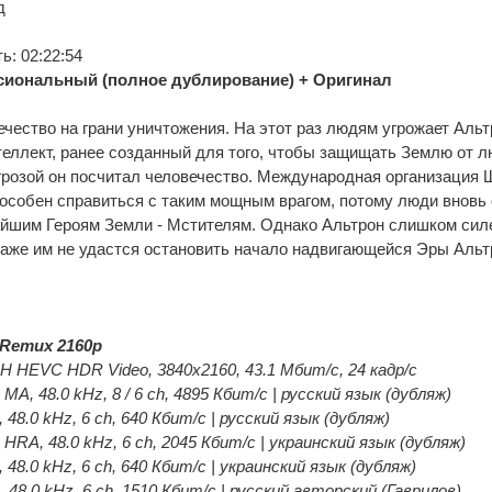
д
: 02:22:54
иональный (полное дублирование) + Оригинал
чество на грани уничтожения. На этот раз людям угрожает Альт
еллект, ранее созданный для того, чтобы защищать Землю от л
грозой он посчитал человечество. Международная организация Щ.
пособен справиться с таким мощным врагом, потому люди вновь
йшим Героям Земли - Мстителям. Однако Альтрон слишком силе
даже им не удастся остановить начало надвигающейся Эры Альтр
Remux 2160p
 HEVC HDR Video, 3840x2160, 43.1 Мбит/с, 24 кадр/с
MA, 48.0 kHz, 8 / 6 ch, 4895 Кбит/с | русский язык (дубляж)
 48.0 kHz, 6 ch, 640 Кбит/с | русский язык (дубляж)
 HRA, 48.0 kHz, 6 ch, 2045 Кбит/с | украинский язык (дубляж)
 48.0 kHz, 6 ch, 640 Кбит/с | украинский язык (дубляж)
 48.0 kHz, 6 ch, 1510 Кбит/с | русский авторский (Гаврилов)