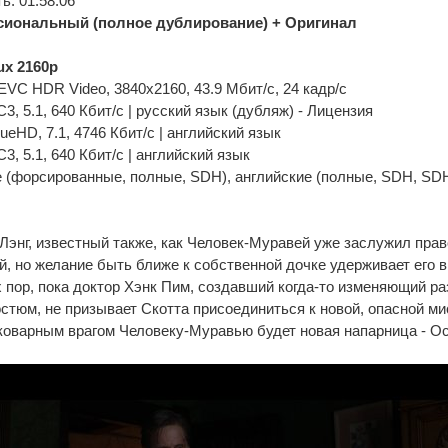
: 01:58:06
иональный (полное дублирование) + Оригинал
x 2160p
C HDR Video, 3840x2160, 43.9 Мбит/с, 24 кадр/с
C3, 5.1, 640 Кбит/с | русский язык (дубляж) - Лицензия
rueHD, 7.1, 4746 Кбит/с | английский язык
C3, 5.1, 640 Кбит/с | английский язык
 (форсированные, полные, SDH), английские (полные, SDH, SDH
Лэнг, известный также, как Человек-Муравей уже заслужил прав
, но желание быть ближе к собственной дочке удерживает его в
х пор, пока доктор Хэнк Пим, создавший когда-то изменяющий р
стюм, не призывает Скотта присоединиться к новой, опасной мис
коварным врагом Человеку-Муравью будет новая напарница - Ос