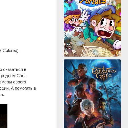
 Colored)
о оказаться в
 родном Сан-
азмеры своего
сии. А помогать в
а.