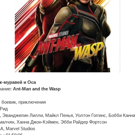
к-муравей и Оса
вание:
Ant-Man and the Wasp
 боевик, приключения
 Рид
, Эванджелин Лилли, Майкл Пенья, Уолтон Гоггинс, Бобби Канна
тмалчян, Ханна Джон-Кэймен, Эбби Райдер Фортсон
, Marvel Studios