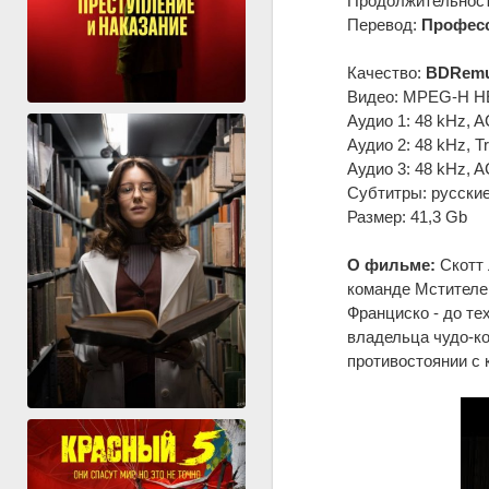
Продолжительность
Перевод:
Професс
Качество:
BDRemu
Видео: MPEG-H HEV
Аудио 1: 48 kHz, A
Аудио 2: 48 kHz, T
Аудио 3: 48 kHz, A
Субтитры: русские
Размер: 41,3 Gb
О фильме:
Скотт 
команде Мстителей
Франциско - до те
владельца чудо-ко
противостоянии с 