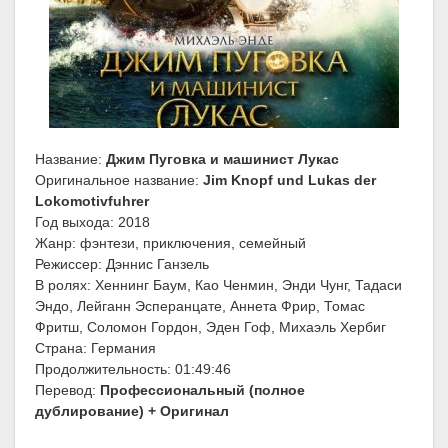
Название:
Джим Пуговка и машинист Лукас
Оригинальное название:
Jim Knopf und Lukas der
Lokomotivfuhrer
Год выхода: 2018
Жанр: фэнтези, приключения, семейный
Режиссер: Дэннис Ганзель
В ролях: Хеннинг Баум, Као Ченмин, Энди Чунг, Тадаси
Эндо, Лейганн Эсперанцате, Аннета Фрир, Томас
Фритш, Соломон Гордон, Эден Гоф, Михаэль Хербиг
Страна: Германия
Продолжительность: 01:49:46
Перевод:
Профессиональный (полное
дублирование) + Оригинал