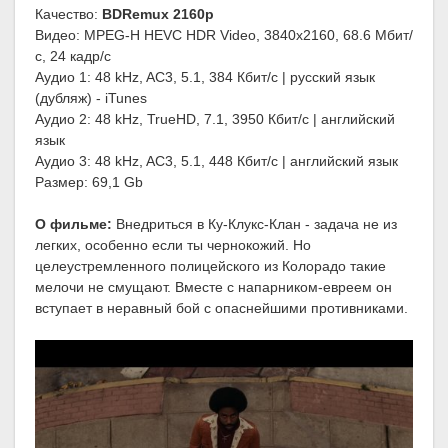
Качество:
BDRemux 2160p
Видео: MPEG-H HEVC HDR Video, 3840x2160, 68.6 Мбит/
с, 24 кадр/с
Аудио 1: 48 kHz, AC3, 5.1, 384 Кбит/с | русский язык
(дубляж) - iTunes
Аудио 2: 48 kHz, TrueHD, 7.1, 3950 Кбит/с | английский
язык
Аудио 3: 48 kHz, AC3, 5.1, 448 Кбит/с | английский язык
Размер: 69,1 Gb
О фильме:
Внедриться в Ку-Клукс-Клан - задача не из
легких, особенно если ты чернокожий. Но
целеустремленного полицейского из Колорадо такие
мелочи не смущают. Вместе с напарником-евреем он
вступает в неравный бой с опаснейшими противниками.