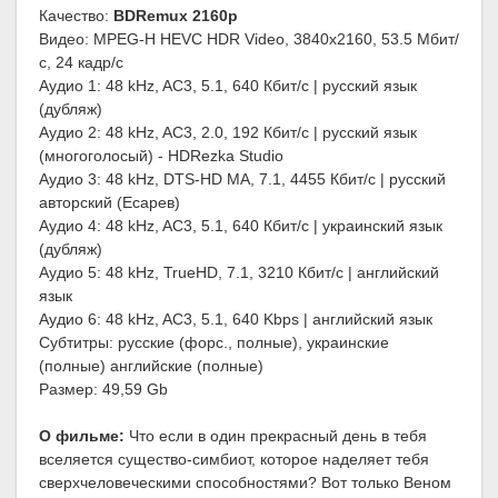
Качество:
BDRemux 2160p
Видео: MPEG-H HEVC HDR Video, 3840x2160, 53.5 Мбит/
с, 24 кадр/с
Аудио 1: 48 kHz, AC3, 5.1, 640 Кбит/с | русский язык
(дубляж)
Аудио 2: 48 kHz, AC3, 2.0, 192 Кбит/с | русский язык
(многоголосый) - HDRezka Studio
Аудио 3: 48 kHz, DTS-HD MA, 7.1, 4455 Кбит/с | русский
авторский (Есарев)
Аудио 4: 48 kHz, AC3, 5.1, 640 Кбит/с | украинский язык
(дубляж)
Аудио 5: 48 kHz, TrueHD, 7.1, 3210 Кбит/с | английский
язык
Аудио 6: 48 kHz, AC3, 5.1, 640 Kbps | английский язык
Субтитры: русские (форс., полные), украинские
(полные) английские (полные)
Размер: 49,59 Gb
О фильме:
Что если в один прекрасный день в тебя
вселяется существо-симбиот, которое наделяет тебя
сверхчеловеческими способностями? Вот только Веном