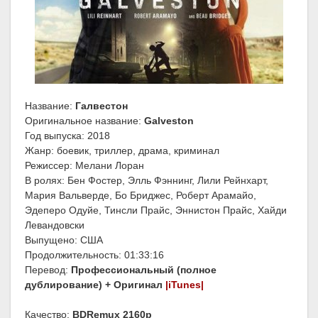
Название:
Галвестон
Оригинальное название:
Galveston
Год выпуска: 2018
Жанр: боевик, триллер, драма, криминал
Режиссер: Мелани Лоран
В ролях: Бен Фостер, Элль Фэннинг, Лили Рейнхарт,
Мария Вальверде, Бо Бриджес, Роберт Арамайо,
Эдеперо Одуйе, Тинсли Прайс, Эннистон Прайс, Хайди
Левандовски
Выпущено: США
Продолжительность: 01:33:16
Перевод:
Профессиональный (полное
дублирование) + Оригинал
|iTunes|
Качество:
BDRemux 2160p