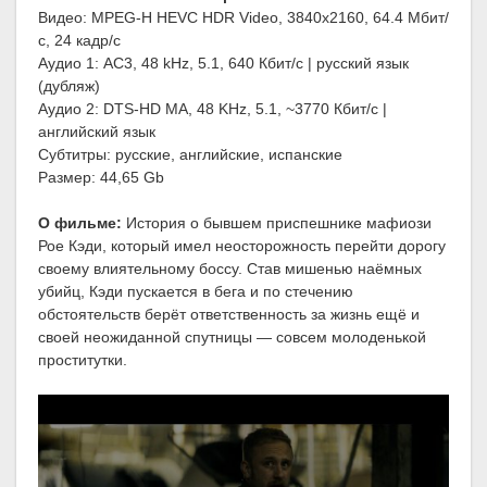
Видео: MPEG-H HEVC HDR Video, 3840x2160, 64.4 Мбит/
с, 24 кадр/с
Аудио 1: AC3, 48 kHz, 5.1, 640 Кбит/с | русский язык
(дубляж)
Аудио 2: DTS-HD MA, 48 KHz, 5.1, ~3770 Кбит/с |
английский язык
Субтитры: русские, английские, испанские
Размер: 44,65 Gb
О фильме:
История о бывшем приспешнике мафиози
Рое Кэди, который имел неосторожность перейти дорогу
своему влиятельному боссу. Став мишенью наёмных
убийц, Кэди пускается в бега и по стечению
обстоятельств берёт ответственность за жизнь ещё и
своей неожиданной спутницы — совсем молоденькой
проститутки.