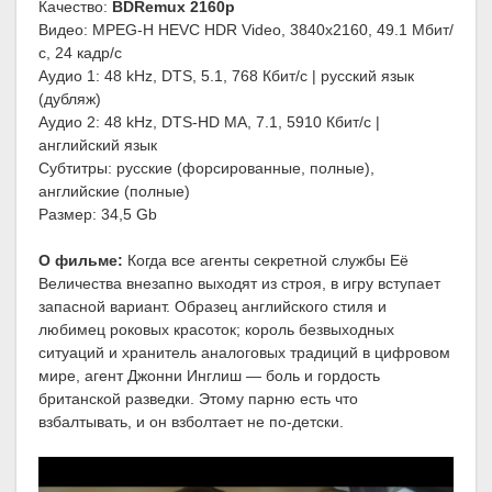
Качество:
BDRemux 2160p
Видео: MPEG-H HEVC HDR Video, 3840x2160, 49.1 Мбит/
с, 24 кадр/с
Аудио 1: 48 kHz, DTS, 5.1, 768 Кбит/с | русский язык
(дубляж)
Аудио 2: 48 kHz, DTS-HD MA, 7.1, 5910 Кбит/с |
английский язык
Субтитры: русские (форсированные, полные),
английские (полные)
Размер: 34,5 Gb
О фильме:
Когда все агенты секретной службы Её
Величества внезапно выходят из строя, в игру вступает
запасной вариант. Образец английского стиля и
любимец роковых красоток; король безвыходных
ситуаций и хранитель аналоговых традиций в цифровом
мире, агент Джонни Инглиш — боль и гордость
британской разведки. Этому парню есть что
взбалтывать, и он взболтает не по-детски.