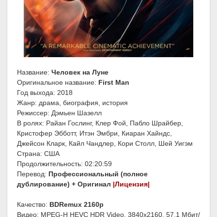
Название:
Человек на Луне
Оригинальное название:
First Man
Год выхода: 2018
Жанр: драма, биография, история
Режиссер: Дэмьен Шазелл
В ролях: Райан Гослинг, Клер Фой, Пабло Шрайбер,
Кристофер Эбботт, Итэн Эмбри, Киаран Хайндс,
Джейсон Кларк, Кайл Чандлер, Кори Столл, Шей Уигэм
Страна: США
Продолжительность: 02:20:59
Перевод:
Профессиональный (полное
дублирование) + Оригинал
|Лицензия|
Качество:
BDRemux 2160p
Видео: MPEG-H HEVC HDR Video, 3840x2160, 57.1 Мбит/