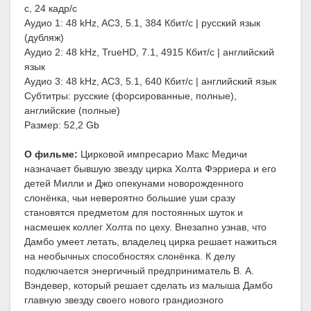
с, 24 кадр/с
Аудио 1: 48 kHz, AC3, 5.1, 384 Кбит/с | русский язык
(дубляж)
Аудио 2: 48 kHz, TrueHD, 7.1, 4915 Кбит/с | английский
язык
Аудио 3: 48 kHz, AC3, 5.1, 640 Кбит/с | английский язык
Субтитры: русские (форсированные, полные),
английские (полные)
Размер: 52,2 Gb
О фильме:
Цирковой импресарио Макс Медичи
назначает бывшую звезду цирка Холта Фэрриера и его
детей Милли и Джо опекунами новорожденного
слонёнка, чьи невероятно большие уши сразу
становятся предметом для постоянных шуток и
насмешек коллег Холта по цеху. Внезапно узнав, что
Дамбо умеет летать, владелец цирка решает нажиться
на необычных способностях слонёнка. К делу
подключается энергичный предприниматель В. А.
Вэндевер, который решает сделать из малыша Дамбо
главную звезду своего нового грандиозного