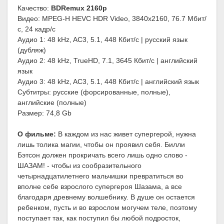
Качество:
BDRemux 2160p
Видео: MPEG-H HEVC HDR Video, 3840x2160, 76.7 Мбит/
с, 24 кадр/с
Аудио 1: 48 kHz, AC3, 5.1, 448 Кбит/с | русский язык
(дубляж)
Аудио 2: 48 kHz, TrueHD, 7.1, 3645 Кбит/с | английский
язык
Аудио 3: 48 kHz, AC3, 5.1, 448 Кбит/с | английский язык
Субтитры: русские (форсированные, полные),
английские (полные)
Размер: 74,8 Gb
О фильме:
В каждом из нас живет супергерой, нужна
лишь толика магии, чтобы он проявил себя. Билли
Бэтсон должен прокричать всего лишь одно слово -
ШАЗАМ! - чтобы из сообразительного
четырнадцатилетнего мальчишки превратиться во
вполне себе взрослого супергероя Шазама, а все
благодаря древнему волшебнику. В душе он остается
ребенком, пусть и во взрослом могучем теле, поэтому
поступает так, как поступил бы любой подросток,