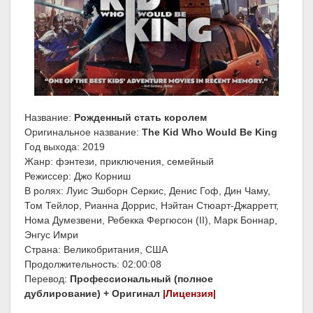
Название:
Рожденный стать королем
Оригинальное название:
The Kid Who Would Be King
Год выхода: 2019
Жанр: фэнтези, приключения, семейный
Режиссер: Джо Корниш
В ролях: Луис Эшборн Серкис, Денис Гоф, Дин Чаму,
Том Тейлор, Рианна Доррис, Нэйтан Стюарт-Джарретт,
Нома Думезвени, Ребекка Фергюсон (II), Марк Боннар,
Энгус Имри
Страна: Великобритания, США
Продолжительность: 02:00:08
Перевод:
Профессиональный (полное
дублирование) + Оригинал
|Лицензия|