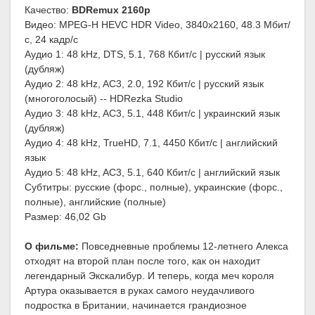
Качество:
BDRemux 2160p
Видео: MPEG-H HEVC HDR Video, 3840x2160, 48.3 Мбит/
с, 24 кадр/с
Аудио 1: 48 kHz, DTS, 5.1, 768 Кбит/с | русский язык
(дубляж)
Аудио 2: 48 kHz, AC3, 2.0, 192 Кбит/с | русский язык
(многоголосый) -- HDRezka Studio
Аудио 3: 48 kHz, AC3, 5.1, 448 Кбит/с | украинский язык
(дубляж)
Аудио 4: 48 kHz, TrueHD, 7.1, 4450 Кбит/с | английский
язык
Аудио 5: 48 kHz, AC3, 5.1, 640 Кбит/с | английский язык
Субтитры: русские (форс., полные), украинские (форс.,
полные), английские (полные)
Размер: 46,02 Gb
О фильме:
Повседневные проблемы 12-летнего Алекса
отходят на второй план после того, как он находит
легендарный Экскалибур. И теперь, когда меч короля
Артура оказывается в руках самого неудачливого
подростка в Британии, начинается грандиозное