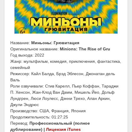
Название:
Миньоны: Грювитация
Оригинальное название:
Minions: The Rise of Gru
Год выхода: 2022
Жанр: мультфильм, комедия, приключения, фантастика,
семейный
Режиссер: Кайл Балда, Брэд Эблесон, Джонатан дель
Валь
Роли озвучивали: Стив Карелл, Пьер Коффан, Тараджи
П. Хенсон, Жан-Клод Ван Дамм, Мишель Йео, Дольф
Лундгрен, Люси Лоулесс, Дэнни Трехо, Алан Аркин,
Джули Эндрюс
Производство: США, Франция, Япония
Продолжительность: 01:27:25
Перевод:
Профессиональный (полное
дублирование) |
Лицензия iTunes