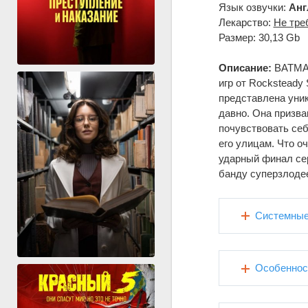
Язык озвучки:
Анг
Лекарство:
Не тре
Размер: 30,13 Gb
Описание:
BATMAN
игр от Rocksteady
представлена уни
давно. Она призва
почувствовать себ
его улицам. Что о
ударный финал сер
банду суперзлодее
Системные
Особеннос