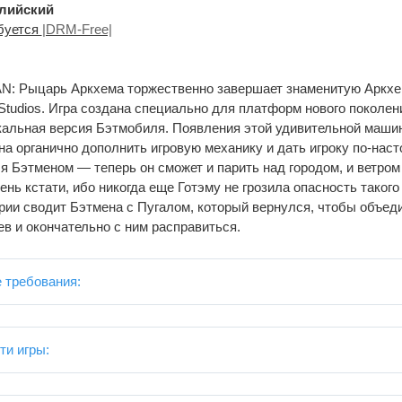
лийский
буется
|DRM-Free|
: Рыцарь Аркхема торжественно завершает знаменитую Аркхе
 Studios. Игра создана специально для платформ нового поколени
кальная версия Бэтмобиля. Появления этой удивительной маши
на органично дополнить игровую механику и дать игроку по-нас
я Бэтменом — теперь он сможет и парить над городом, и ветром
чень кстати, ибо никогда еще Готэму не грозила опасность тако
ии сводит Бэтмена с Пугалом, который вернулся, чтобы объеди
в и окончательно с ним расправиться.
 требования:
ти игры: