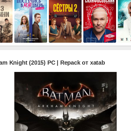
m Knight (2015) PC | Repack от xatab