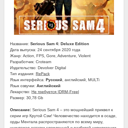
Название:
Serious Sam 4: Deluxe Edition
Дата выпуска: 24 сентября 2020 года
Жанр: Action, FPS, Gore, Adventure, Violent
Разработчик: Croteam
Издательство: Devolver Digital
Тип издания:
RePack
Язык интерфейса:
Русский
, английский, MULTi
Язык озвучки:
Английский
Лекарство:
Не требуется |DRM-Free|
Размер: 30,78 Gb
Описание:
Serious Sam 4 – это мощнейший приквел к
серии игр Крутой Сэм! Человечество находится в осаде,
орды Ментала распространяются по всему миру,
уничтожая остатки сломленной и разбитой цивилизации.