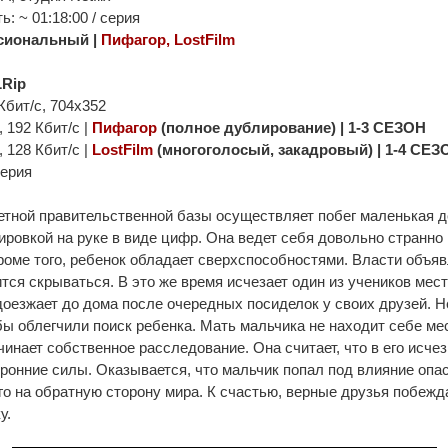
: ~ 01:18:00 / серия
сиональный |
Пифагор, LostFilm
Rip
Кбит/с, 704x352
, 192 Кбит/с |
Пифагор
(полное дублирование) | 1-3 СЕЗОН
, 128 Кбит/с |
LostFilm
(многоголосый, закадровый) | 1-4 СЕЗ
серия
етной правительственной базы осуществляет побег маленькая д
ировкой на руке в виде цифр. Она ведет себя довольно странно
роме того, ребенок обладает сверхспособностями. Власти объя
ится скрываться. В это же время исчезает один из учеников мест
доезжает до дома после очередных посиделок у своих друзей. Н
бы облегчили поиск ребенка. Мать мальчика не находит себе ме
чинает собственное расследование. Она считает, что в его исче
онние силы. Оказывается, что мальчик попал под влияние опас
го на обратную сторону мира. К счастью, верные друзья побежд
у.