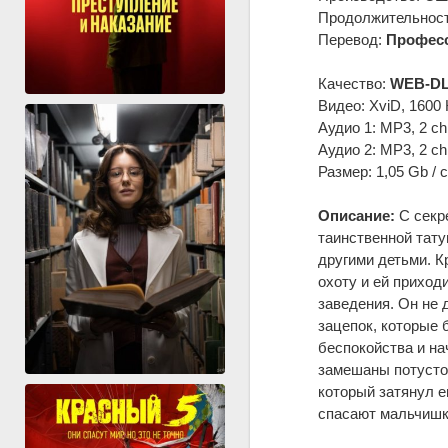
Продолжительность
Перевод:
Профес
Качество:
WEB-DL
Видео: XviD, 1600 
Аудио 1: MP3, 2 ch
Аудио 2: MP3, 2 ch
Размер: 1,05 Gb / 
Описание:
С секр
таинственной тату
другими детьми. К
охоту и ей приход
заведения. Он не 
зацепок, которые 
беспокойства и на
замешаны потустор
который затянул е
спасают мальчишк