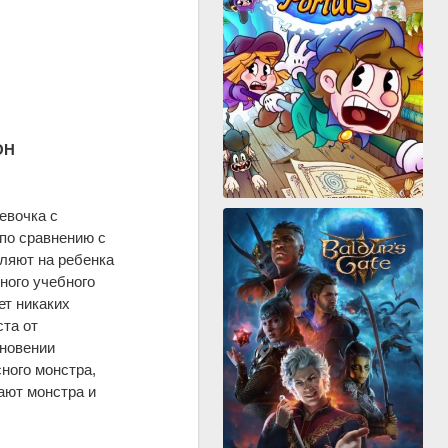
ОН
евочка с
 по сравнению с
вляют на ребенка
ного учебного
ет никаких
ста от
зновении
ного монстра,
ают монстра и