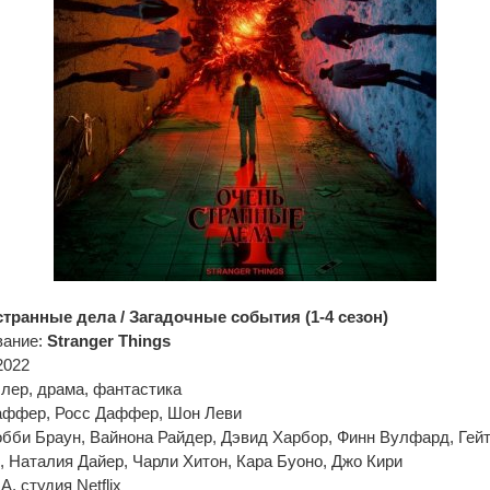
транные дела / Загадочные события (1-4 сезон)
вание:
Stranger Things
2022
лер, драма, фантастика
аффер, Росс Даффер, Шон Леви
бби Браун, Вайнона Райдер, Дэвид Харбор, Финн Вулфард, Гей
Наталия Дайер, Чарли Хитон, Кара Буоно, Джо Кири
, студия Netflix