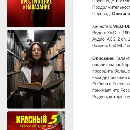
Производство: Ро
Продолжительность
Перевод:
Оригина
Качество:
WEB-DL
Видео: XviD, ~ 160
Аудио: AC3, 2 ch, 
Размер: 650 Mb / с
Описание:
Талант
организованной пр
проводить больше
выходит бывший со
Рыбина в Россию и
понимает, что Росс
Родина, которую н