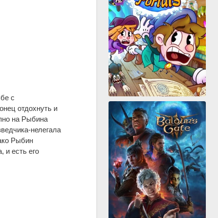
бе с
онец отдохнуть и
пно на Рыбина
зведчика-нелегала
ако Рыбин
, и есть его