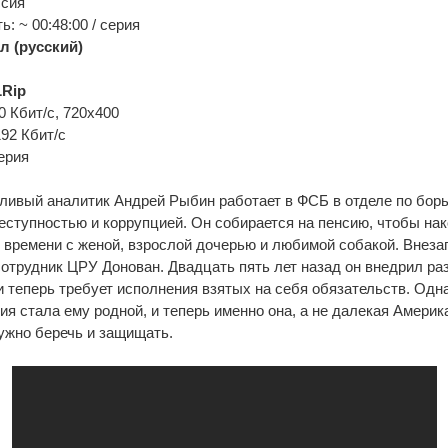
ссия
: ~ 00:48:00 / серия
л (русский)
Rip
0 Кбит/с, 720x400
192 Кбит/с
ерия
ливый аналитик Андрей Рыбин работает в ФСБ в отделе по борь
еступностью и коррупцией. Он собирается на пенсию, чтобы нак
 времени с женой, взрослой дочерью и любимой собакой. Внеза
трудник ЦРУ Донован. Двадцать пять лет назад он внедрил ра
 теперь требует исполнения взятых на себя обязательств. Одн
ия стала ему родной, и теперь именно она, а не далекая Америка
ужно беречь и защищать.