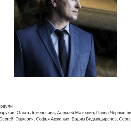
урдули
езруков, Ольга Ломоносова, Алексей Матошин, Павел Чернышёв
 Сергей Юшкевич, Софья Аржаных, Вадим Бадмацыренов, Серге