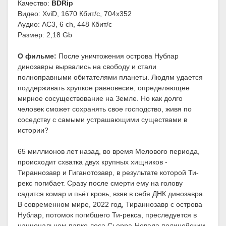
Качество:
BDRip
Видео: XviD, 1670 Кбит/с, 704x352
Аудио: AC3, 6 ch, 448 Кбит/с
Размер: 2,18 Gb
О фильме:
После уничтожения острова Нублар
динозавры вырвались на свободу и стали
полноправными обитателями планеты. Людям удается
поддерживать хрупкое равновесие, определяющее
мирное сосуществование на Земле. Но как долго
человек сможет сохранять свое господство, живя по
соседству с самыми устрашающими существами в
истории?
65 миллионов лет назад, во время Мелового периода,
происходит схватка двух крупных хищников -
Тираннозавр и Гиганотозавр, в результате которой Ти-
рекс погибает. Сразу после смерти ему на голову
садится комар и пьёт кровь, взяв в себя ДНК динозавра.
В современном мире, 2022 год, Тираннозавр с острова
Нублар, потомок погибшего Ти-рекса, преследуется в
национальном парке леса Сьерра-Невада полицейским