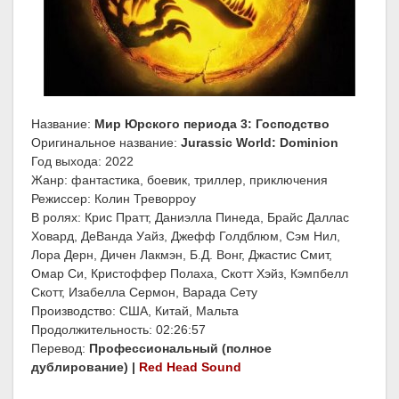
Название:
Мир Юрского периода 3: Господство
Оригинальное название:
Jurassic World: Dominion
Год выхода: 2022
Жанр: фантастика, боевик, триллер, приключения
Режиссер: Колин Треворроу
В ролях: Крис Пратт, Даниэлла Пинеда, Брайс Даллас
Ховард, ДеВанда Уайз, Джефф Голдблюм, Сэм Нил,
Лора Дерн, Дичен Лакмэн, Б.Д. Вонг, Джастис Смит,
Омар Си, Кристоффер Полаха, Скотт Хэйз, Кэмпбелл
Скотт, Изабелла Сермон, Варада Сету
Производство: США, Китай, Мальта
Продолжительность: 02:26:57
Перевод:
Профессиональный (полное
дублирование) |
Red Head Sound