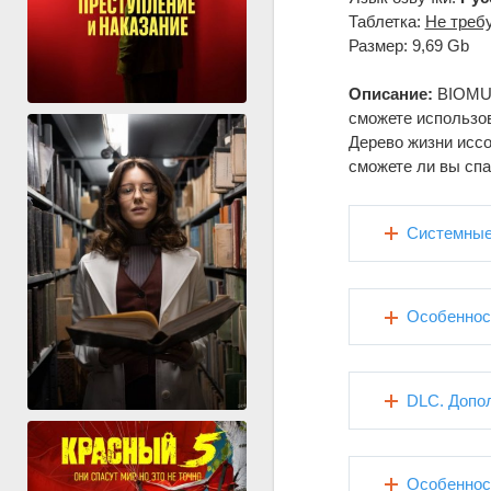
Таблетка:
Не треб
Размер: 9,69 Gb
Описание:
BIOMUT
сможете использов
Дерево жизни иссо
сможете ли вы спа
Системные
Особеннос
DLC. Допо
Особеннос