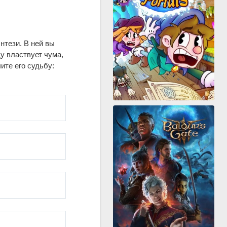
тези. В ней вы
у властвует чума,
ите его судьбу: