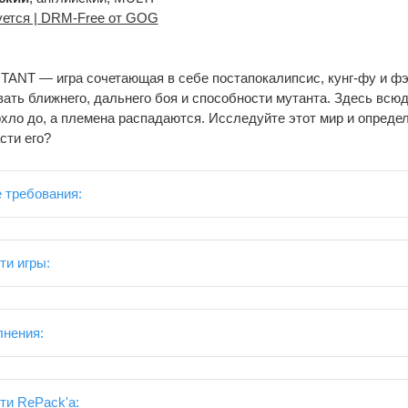
уется | DRM-Free от GOG
ANT — игра сочетающая в себе постапокалипсис, кунг-фу и фэн
ать ближнего, дальнего боя и способности мутанта. Здесь всюд
хло до, а племена распадаются. Исследуйте этот мир и определ
сти его?
 требования:
ти игры:
лнения:
ти RePack'a: