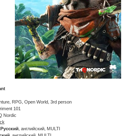
ant
nture, RPG, Open World, 3rd person
riment 101
 Nordic
ck
:
Русский
, английский, MULTI
ский
, английский, MULTI