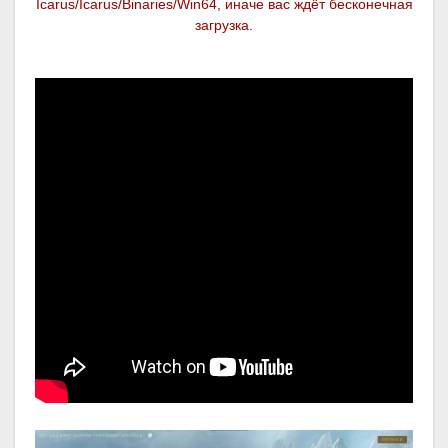
Icarus/Icarus/Binaries/Win64, иначе вас ждёт бесконечная
загрузка.