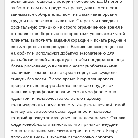
величайшая ошибка в истории человечества. В погоне
за богатством вам предстоит разведывать местность,
заниматься собирательством, изготавливать орудия
труда и выслеживать животных. Старатели покидают
орбитальную станцию на строго ограниченное время и
отправляются бороться с непростыми условиями чужой
планеты, выполнять задания фракции и искать редкие и
весьма ценные экзоресурсы. Выжившие возвращаются
на орбиту и используют добытую экзоматерию для
разработки новой аппаратуры, чтобы предпринять еще
более рискованную вылазку с новоприобретенными
знаниями. Тем же, кто не сумел вернуться, суждено
сгинуть без вести. В свое время Икар планировали
превратить во вторую Землю, но после неудачной
попытки терраформирования его атмосфера стала
ядовитой, и человечество оставило надежду
колонизировать новую планету. Икар стал вечной темой
для шуток, символом самонадеянности человека,
который дерзнул замахнуться на недосягаемое. Однако,
когда ксенобиологи выяснили, что причиной неудачи
стала так называемая экзоматерия, интерес к Икару
проснулся вновь. Открытие баснословно дорогого