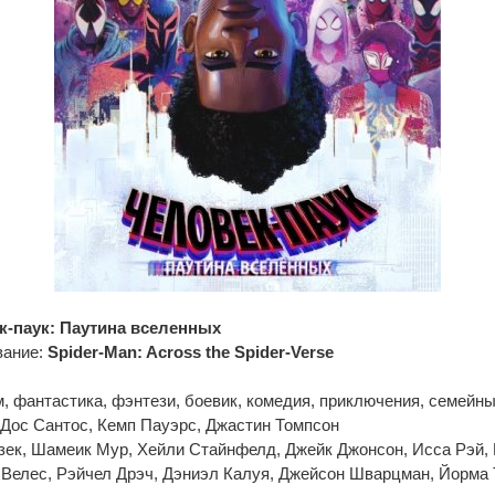
к-паук: Паутина вселенных
вание:
Spider-Man: Across the Spider-Verse
 фантастика, фэнтези, боевик, комедия, приключения, семейн
Дос Сантос, Кемп Пауэрс, Джастин Томпсон
зек, Шамеик Мур, Хейли Стайнфелд, Джейк Джонсон, Исса Рэй,
 Велес, Рэйчел Дрэч, Дэниэл Калуя, Джейсон Шварцман, Йорма 