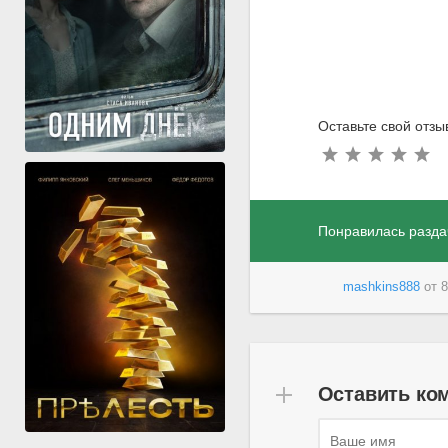
Оставьте свой отзы
Понравилась разда
mashkins888
от
8
Оставить ко