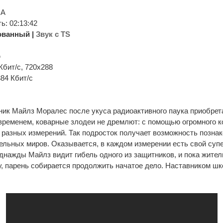
ША
: 02:13:42
ованный |
Звук с TS
p
Кбит/с, 720x288
384 Кбит/с
ик Майлз Моралес после укуса радиоактивного паука приобрет
временем, коварные злодеи не дремлют: с помощью огромного 
 разных измерений. Так подросток получает возможность познак
ельных миров. Оказывается, в каждом измерении есть свой суп
днажды Майлз видит гибель одного из защитников, и пока жител
, парень собирается продолжить начатое дело. Наставником шк