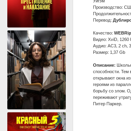
Уигэм
Производство: С
Продолжительность
Перевод:
Дублир
Качество:
WEBRi
Видео: XviD, 1260 
Аудио: AC3, 2 ch, 
Размер: 1,37 Gb
Описание:
Школьн
способности. Тем 
открывают окна из
героями из паралл
борьбу со злом. О
переживают утрату
Питер Паркер.