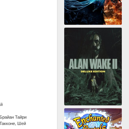
ый
 Брайан Тайри
Такконе, Шей