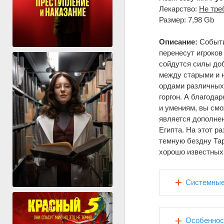
Лекарство:
Не тре
Размер: 7,98 Gb
Описание:
События
перенесут игроков
сойдутся силы доб
между старыми и 
ордами различных 
горгон. А благод
и умениям, вы смож
является дополнен
Египта. На этот р
темную бездну Тар
хорошо известных
Системные
Особеннос