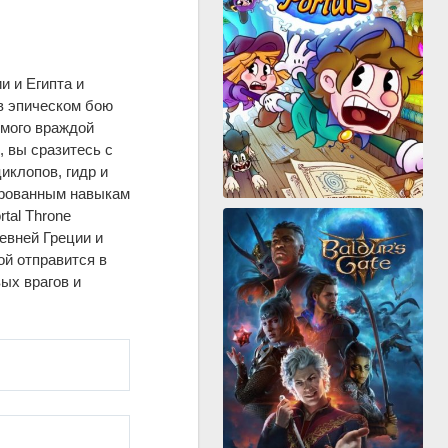
и и Египта и
в эпическом бою
емого враждой
 вы сразитесь с
иклопов, гидр и
ированным навыкам
tal Throne
евней Греции и
ой отправится в
ых врагов и