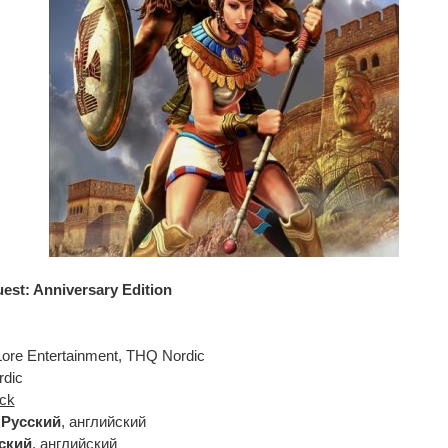
uest: Anniversary Edition
Lore Entertainment, THQ Nordic
dic
ck
:
Русский
, английский
ский
, английский