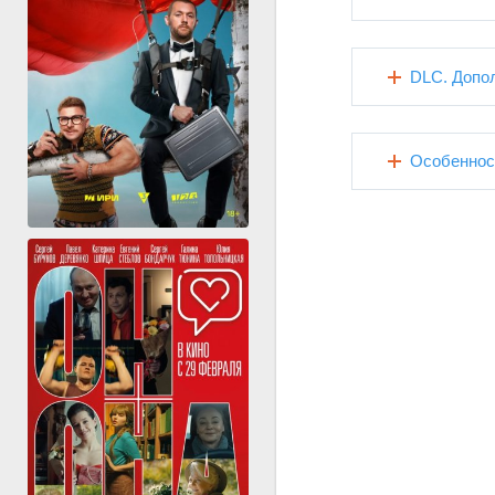
DLC. Допо
Особеннос