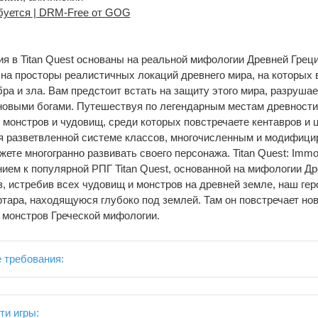
буется | DRM-Free от GOG
 в Titan Quest основаны на реальной мифологии Древней Греци
 на просторы реалистичных локаций древнего мира, на которых 
ра и зла. Вам предстоит встать на защиту этого мира, разруша
новыми богами. Путешествуя по легендарным местам древности,
монстров и чудовищ, среди которых повстречаете кентавров и ц
аря разветвленной системе классов, многочисленным и модифиц
ете многогранно развивать своего персонажа. Titan Quest: Immor
ием к популярной РПГ Titan Quest, основанной на мифологии Др
аз, истребив всех чудовищ и монстров на древней земле, наш гер
тара, находящуюся глубоко под землей. Там он повстречает нов
 монстров Греческой мифологии.
 требования:
ти игры: