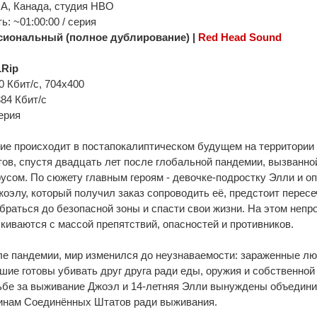
А, Канада, студия HBO
: ~01:00:00 / серия
иональный (полное дублирование) |
Red Head Sound
Rip
0 Кбит/с, 704х400
384 Кбит/с
ерия
ие происходит в постапокалиптическом будущем на территори
в, спустя двадцать лет после глобальной пандемии, вызванно
усом. По сюжету главным героям - девочке-подростку Элли и о
оэлу, который получил заказ сопроводить её, предстоит перес
браться до безопасной зоны и спасти свои жизни. На этом непр
киваются с массой препятствий, опасностей и противников.
ле пандемии, мир изменился до неузнаваемости: зараженные лю
шие готовы убивать друг друга ради еды, оружия и собственной
ьбе за выживание Джоэл и 14-летняя Элли вынуждены объедини
уинам Соединённых Штатов ради выживания.