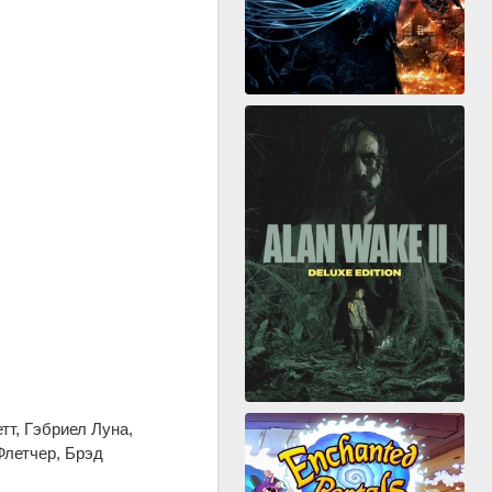
т, Гэбриел Луна,
Флетчер, Брэд