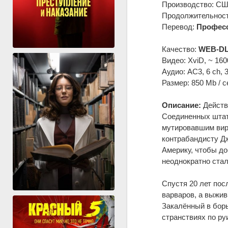
Производство: СШ
Продолжительность
Перевод:
Професс
Качество:
WEB-DL
Видео: XviD, ~ 160
Аудио: AC3, 6 ch, 
Размер: 850 Mb / с
Описание:
Действ
Соединенных штато
мутировавшим вир
контрабандисту Дж
Америку, чтобы до
неоднократно стал
Спустя 20 лет пос
варваров, а выжив
Закалённый в бор
странствиях по р