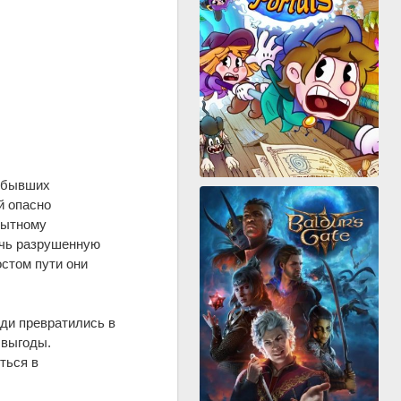
и бывших
й опасно
пытному
ечь разрушенную
остом пути они
ди превратились в
 выгоды.
ться в