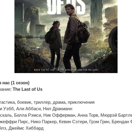
 нас (1 сезон)
вание:
The Last of Us
астика, боевик, триллер, драма, приключения
и Уэбб, Али Аббаси, Нил Дракманн
скаль, Белла Рэмси, Ник Офферман, Анна Торв, Мюррэй Бартлет
еффри Пирс, Нико Паркер, Кевин Сэтери, Грэм Грин, Брендан 
йлз, Джеймс Хиббард